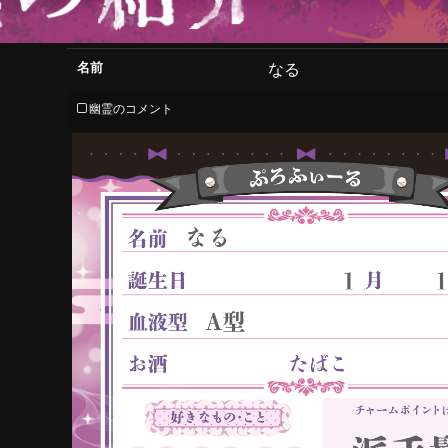
名前
なる
幽霊のコメント