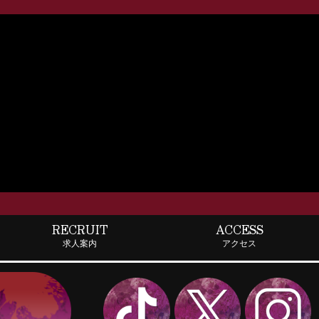
RECRUIT
ACCESS
求人案内
アクセス