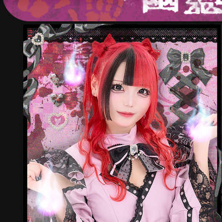
屋
敷
～
霊
女
編
～
秋
葉
原
コ
ン
カ
フ