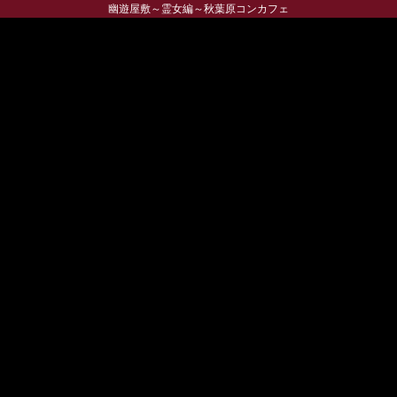
幽遊屋敷～霊女編～秋葉原コンカフェ