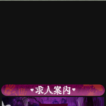
幽
遊
屋
敷
～
霊
女
編
～
秋
葉
原
コ