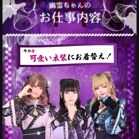
ン
カ
フ
ェ
の
求
人
案
内