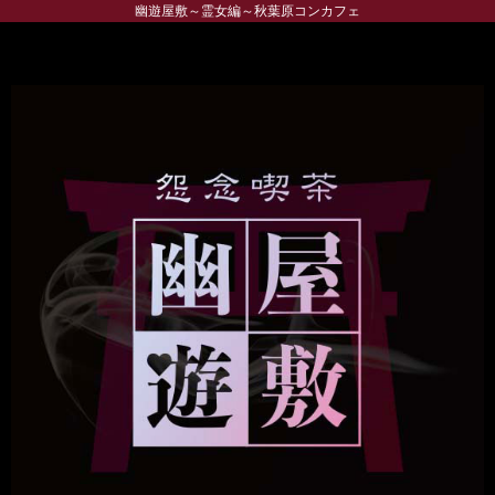
幽遊屋敷～霊女編～秋葉原コンカフェ