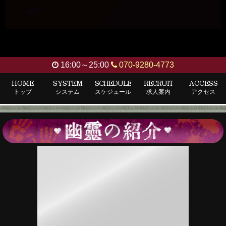
16:00～25:00
070-9280-4773
HOME
SYSTEM
SCHEDULE
RECRUIT
ACCESS
トップ
システム
スケジュール
求人案内
アクセス
幽
遊
屋
敷
～
霊
女